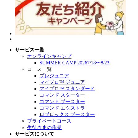
サービス一覧
オンラインキャンプ
SUMMER CAMP 2026
7/18
〜
8/23
コース一覧
プレジュニア
マイプロ™︎ ジュニア
マイプロ™︎ スタンダード
コマンド スターター
コマンド ブースター
コマンド エクストラ
ロブロックス ブースター
プライベートコース
生徒さまの作品
サービスについて