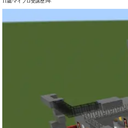
11歳
/
マイプロ受講歴3年