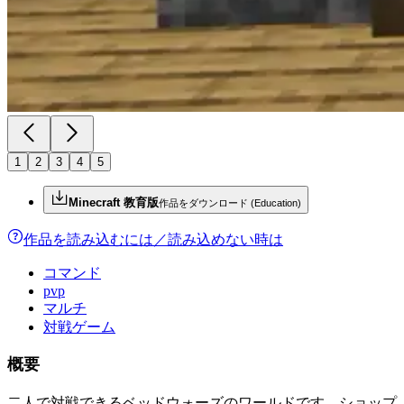
1
2
3
4
5
Minecraft 教育版
作品をダウンロード (Education)
作品を読み込むには／
読み込めない時は
コマンド
pvp
マルチ
対戦ゲーム
概要
二人で対戦できるベッドウォーズのワールドです。ショップ